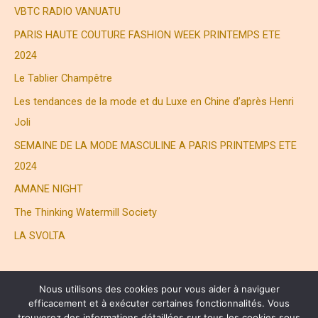
e
VBTC RADIO VANUATU
r
PARIS HAUTE COUTURE FASHION WEEK PRINTEMPS ETE
2024
:
Le Tablier Champêtre
Les tendances de la mode et du Luxe en Chine d’après Henri
Joli
SEMAINE DE LA MODE MASCULINE A PARIS PRINTEMPS ETE
2024
AMANE NIGHT
The Thinking Watermill Society
LA SVOLTA
Nous utilisons des cookies pour vous aider à naviguer
efficacement et à exécuter certaines fonctionnalités. Vous
trouverez des informations détaillées sur tous les cookies sous