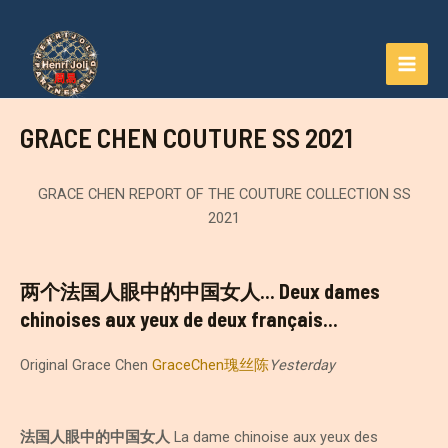
Aller
au
contenu
MAI
MEN
GRACE CHEN COUTURE SS 2021
GRACE CHEN REPORT OF THE COUTURE COLLECTION SS
2021
两个法国人眼中的中国女人… Deux dames
chinoises aux yeux de deux français…
Original Grace Chen
GraceChen瑰丝陈
Yesterday
法国人眼中的中国女人
La dame chinoise aux yeux des