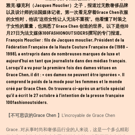
雅克·穆克利（Jacques Mouclier）之子，报道过无数奢侈品牌
以及设计师的法国媒体记者。第一次看见穿着Grace Chen衣服
的女性时，他说
“这些女性让人无法不重视”
。他看懂了时装之
于女性的重量，也洞悉了Grace Chen 创造的世界。以下是他10
月27日为法文媒体100FASHIONOUTSIDERS撰写的专门报道。
François Mouclier : fils de Jacques mouclier, Président de la
Fédération Française de la Haute Couture Française de (1988 –
1998), a entrepris dans de nombreuses marques de luxe et
aujourd’hui en tant que journaliste dans des médias français.
Lorsqu’il a vu pour la première fois des dames vêtues en
Grace Chen, il dit : « ces dames ne peuvent être ignorées ». Il
comprend le poids de la mode pour les femmes et le monde
créé par Grace Chen. On trouvera ci-après un article spécial
qu’il a écrit le 27 octobre à l’intention de la presse française
100fashionoutsiders.
【不可思议的Grace Chen 】
L’incroyable de Grace Chen
Grace…对从事时尚和奢侈品行业的人来说，这是一个多么精彩