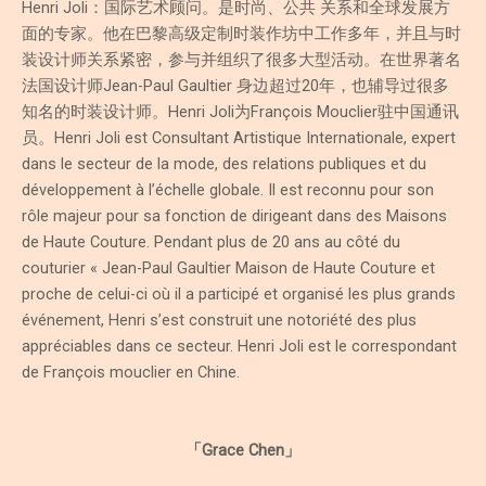
Henri Joli：国际艺术顾问。是时尚、公共 关系和全球发展方
面的专家。他在巴黎高级定制时装作坊中工作多年，并且与时
装设计师关系紧密，参与并组织了很多大型活动。在世界著名
法国设计师Jean-Paul Gaultier 身边超过20年，也辅导过很多
知名的时装设计师。Henri Joli为François Mouclier驻中国通讯
员。Henri Joli est Consultant Artistique Internationale, expert
dans le secteur de la mode, des relations publiques et du
développement à l’échelle globale. Il est reconnu pour son
rôle majeur pour sa fonction de dirigeant dans des Maisons
de Haute Couture. Pendant plus de 20 ans au côté du
couturier « Jean-Paul Gaultier Maison de Haute Couture et
proche de celui-ci où il a participé et organisé les plus grands
événement, Henri s’est construit une notoriété des plus
appréciables dans ce secteur. Henri Joli est le correspondant
de François mouclier en Chine.
「Grace Chen」