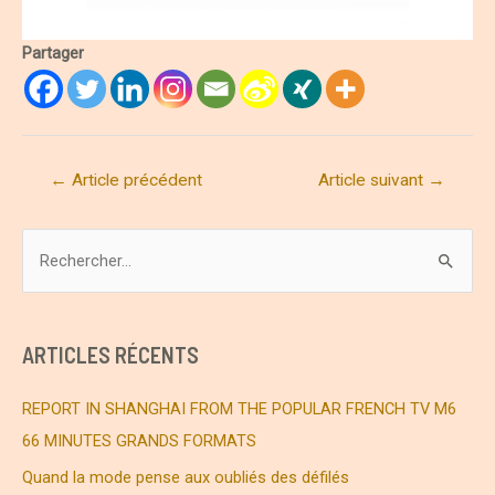
Partager
Navigation
←
Article précédent
Article suivant
→
de
l’article
R
e
c
h
ARTICLES RÉCENTS
e
r
REPORT IN SHANGHAI FROM THE POPULAR FRENCH TV M6
c
66 MINUTES GRANDS FORMATS
h
Quand la mode pense aux oubliés des défilés