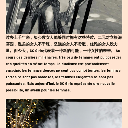
过去上千年来，极少数女人能够同时拥有这些特质。二元对立根深
蒂固，温柔的女人不干练，坚强的女人不贤淑，优雅的女人没力
量。但今天，GC Girls代表着一种新的可能，一种女性的未来。 Au
cours des derniers millénaires, très peu de femmes ont pu posséder
ces qualités en même temps. Le dualisme est profondément
enraciné, les femmes douces ne sont pas compétentes, les femmes
fortes ne sont pas honnêtes, les femmes élégantes ne sont pas
puissantes. Mais aujourd’hui, le GC Girls représente une nouvelle
possibilité, un avenir pour les femmes.