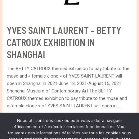
YVES SAINT LAURENT – BETTY
CATROUX EXHIBITION IN
SHANGHAI
The BETTY CATROUX themed exhibition to pay tribute to the
muse and « female clone » of YVES SAINT LAURENT will
open in Shanghai in 2021 June 18, 2021-August 15, 2021
Shanghai Museum of Contemporary Art The BETTY
CATROUX themed exhibition to pay tribute to the muse and
« female clone » of YVES SAINT LAURENT will open in …
YVES
Lire la suite »
Nous utilisons des cookies pour vous aider à naviguer
efficacement et à exécuter certaines fonctionnalités. Vous
SAINT
trouverez des informations détaillées sur tous les cookies sous
LAURENT