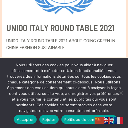
UNIDO ITALY ROUND TABLE 2021
UNIDO ITALY ROUND TABLE 2021 ABOUT GOING GREEN IN
CHINA FASHION SUSTAINABLE
Nous utilisons des cookies pour vous aider à naviguer
efficacement et à exécuter certaines fonctionnalités. Vous
® HENRI JOLI PARTNERS LTD. ALL RIGHTS RESERVED
trouverez des informations détaillées sur tous les cookies sous
chaque catégorie de consentement ci-dessous. Nous utilisons
également des cookies tiers qui nous aident à analyser la façon
Copyright © 2026 Henri Joli | 周易
dont vous utilisez ce site web, à enregistrer vos préférences
Privacy Policy
et à vous fournir le contenu et les publicités qui vous sont
pertinents. Ces cookies ne seront stockés dans votre
navigateur qu'avec votre consentement préalable.
Accepter
Rejeter
Politique de confidentialité