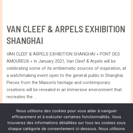
VAN CLEEF & ARPELS EXHIBITION
SHANGHAI
VAN CLEEF & ARPELS EXHIBITION SHANGHAI « PONT DES
AMOUREUX » In January 2021, Van Cleef & Arpels will be
celebrating some of its emblematic sources of inspiration, at
a watchmaking event open to the general public in Shanghai.
Pieces from the Maison’s heritage and contemporary
creations will be revealed in an immersive environment that
recreates the …
VAN
Lire la suite »
Nous utilisons des cookies pour vous aider à naviguer
efficacement et à exécuter certaines fonctionnalités. Vous
CLEEF
trouverez des informations détaillées sur tous les cookies sous
&
chaque catégorie de consentement ci-dessous. Nous utilisons
ARPELS