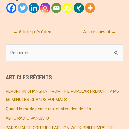
Navigation
←
Article précédent
Article suivant
→
de
l’article
R
e
c
h
ARTICLES RÉCENTS
e
r
REPORT IN SHANGHAI FROM THE POPULAR FRENCH TV M6
c
66 MINUTES GRANDS FORMATS
h
Quand la mode pense aux oubliés des défilés
e
VBTC RADIO VANUATU
r
PARIS HAUTE COUTURE FASHION WEEK PRINTEMPS ETE