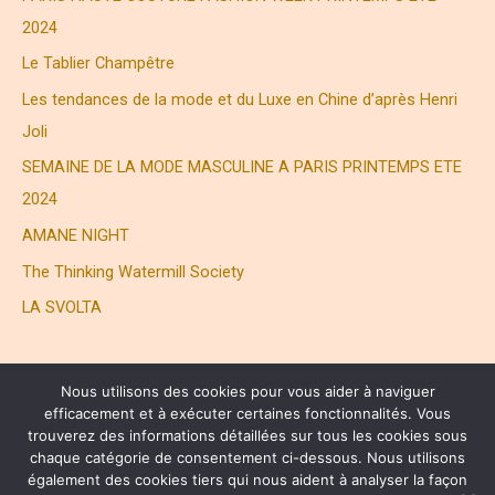
2024
:
Le Tablier Champêtre
Les tendances de la mode et du Luxe en Chine d’après Henri
Joli
SEMAINE DE LA MODE MASCULINE A PARIS PRINTEMPS ETE
2024
AMANE NIGHT
The Thinking Watermill Society
LA SVOLTA
Nous utilisons des cookies pour vous aider à naviguer
efficacement et à exécuter certaines fonctionnalités. Vous
trouverez des informations détaillées sur tous les cookies sous
chaque catégorie de consentement ci-dessous. Nous utilisons
également des cookies tiers qui nous aident à analyser la façon
® HENRI JOLI PARTNERS LTD. ALL RIGHTS RESERVED