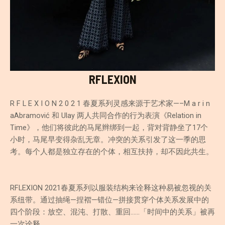
RFLEXION
R F L E X I O N 2 0 2 1 春夏系列灵感来源于艺术家—–M a r i n
aAbramović 和 Ulay 两人共同合作的行为表演《Relation in
Time》，他们将彼此的马尾辫绑到一起，背对背静坐了17个
小时，马尾早变得杂乱无章。冲突的关系引发了这一季的思
考。每个人都是独立存在的个体，相互扶持，却不因此共生。
RFLEXION 2021春夏系列以服装结构来诠释这种易被忽视的关
系纽带。通过抽绳—捏褶—错位—拼接贯穿个体关系发展中的
四个阶段：放空、混沌、打散、重回……「时间中的关系」被再
一次诠释。