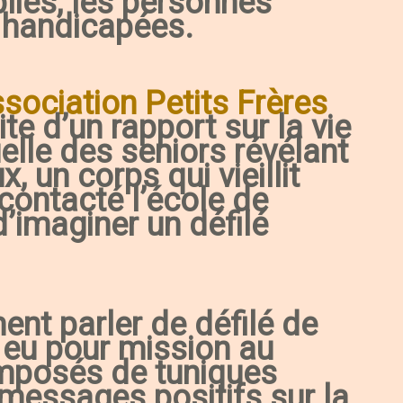
liés, les personnes
 handicapées.
sociation Petits Frères
ite d’un rapport sur la vie
uelle des seniors révélant
, un corps qui vieillit
 contacté l’école de
d’imaginer un défilé
ment parler de défilé de
eu pour mission au
omposés de tuniques
messages positifs sur la