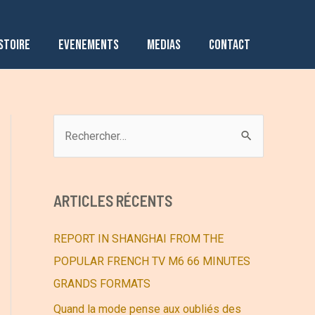
STOIRE
EVENEMENTS
MEDIAS
CONTACT
R
e
c
h
ARTICLES RÉCENTS
e
r
REPORT IN SHANGHAI FROM THE
c
POPULAR FRENCH TV M6 66 MINUTES
h
GRANDS FORMATS
e
Quand la mode pense aux oubliés des