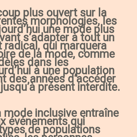
oup plus ouvert sur la
férentes morphologies, les
jourd’hui une mode plus
vant s’adapter à tout un
radical, qui marquera
toire de la mode, comme
dèles dans les
rd’hui à une population
nt des années d’accéder
 jusqu’à présent interdite.
 mode inclusive entraîne
eux événements qui
 types de populations