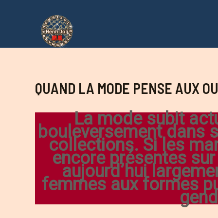
Aller
au
contenu
QUAND LA MODE PENSE AUX OU
La mode subit act
bouleversement dans s
collections. Si les ma
encore présentes sur 
aujourd’hui largeme
femmes aux formes p
gend