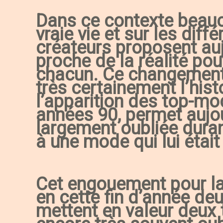
Dans ce contexte beauc
vraie vie et sur les dif
créateurs proposent au
proche de la réalité pou
chacun. Ce changement 
très certainement l’his
l’apparition des top-mo
années 90, permet aujou
largement oubliée dura
à une mode qui lui était
Cet engouement pour la
en cette fin d’année d
mettent en valeur deux