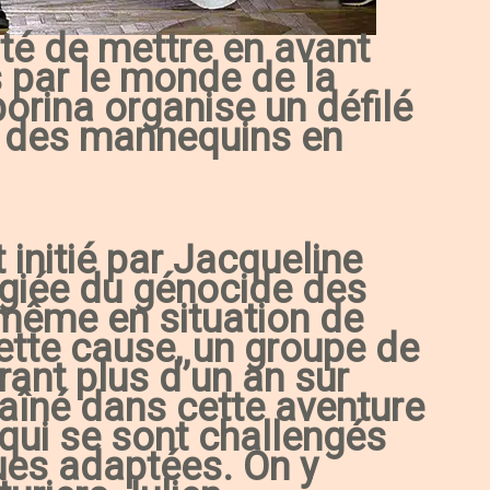
é de mettre en avant
 par le monde de la
borina organise un défilé
c des mannequins en
 initié par Jacqueline
giée du génocide des
-même en situation de
ette cause, un groupe de
rant plus d’un an sur
raîné dans cette aventure
qui se sont challengés
ues adaptées. On y