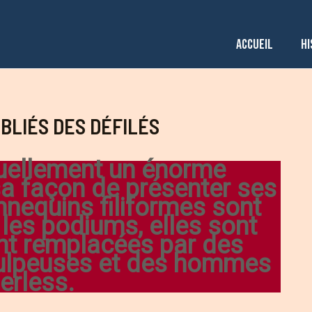
ACCUEIL
HI
BLIÉS DES DÉFILÉS
uellement un énorme
a façon de présenter ses
nnequins filiformes sont
les podiums, elles sont
nt remplacées par des
ulpeuses et des hommes
erless.