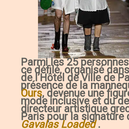
Parmi les 25 personnes 
ce défilé, organisé dan
de l’Hôtel de Ville de P
présence de la manneq
Ours
, devenue une figur
mode inclusive et du des
directeur artistique gre
Paris pour la signature 
Gavalas Loaded
.