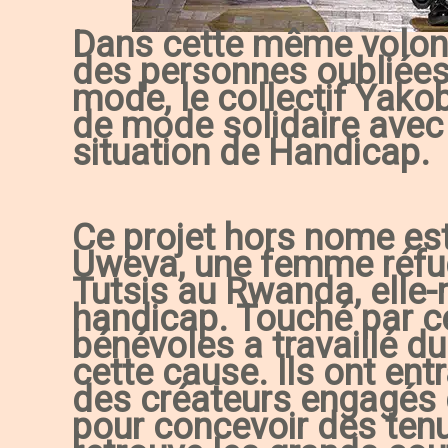
Dans cette même volont
des personnes oubliées
mode, le collectif Yako
de mode solidaire ave
situation de Handicap.
Ce projet hors nome est
Uweva, une femme réfu
Tutsis au Rwanda, elle
handicap. Touché par c
bénévoles a travaillé du
cette cause. Ils ont ent
des créateurs engagés 
pour concevoir des ten