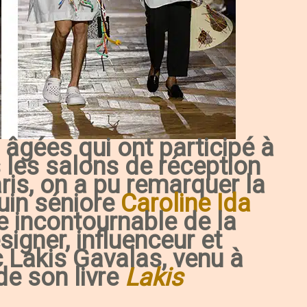
âgées qui ont participé à
s les salons de réception
aris, on a pu remarquer la
uin séniore
Caroline Ida
e incontournable de la
igner, influenceur et
c Lakis Gavalas, venu à
de son livre
Lakis