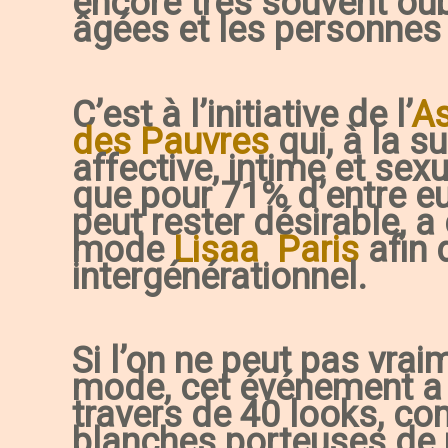
encore très souvent oub
âgées et les personnes
C’est à l’initiative de l’
As
des Pauvres
qui, à la su
affective, intime et sex
que pour 71% d’entre eux
peut rester désirable, a
mode
Lisaa Paris
afin 
intergénérationnel.
Si l’on ne peut pas vrai
mode, cet événement a 
travers de 40 looks, c
blanches porteuses de 