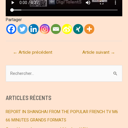
Partager
Navigation
←
Article précédent
Article suivant
→
de
l’article
R
e
c
h
ARTICLES RÉCENTS
e
r
REPORT IN SHANGHAI FROM THE POPULAR FRENCH TV M6
c
66 MINUTES GRANDS FORMATS
h