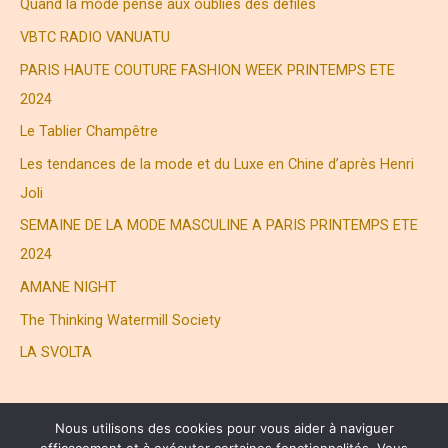
Quand la mode pense aux oubliés des défilés
e
VBTC RADIO VANUATU
r
PARIS HAUTE COUTURE FASHION WEEK PRINTEMPS ETE
2024
:
Le Tablier Champêtre
Les tendances de la mode et du Luxe en Chine d’après Henri
Joli
SEMAINE DE LA MODE MASCULINE A PARIS PRINTEMPS ETE
2024
AMANE NIGHT
The Thinking Watermill Society
LA SVOLTA
Nous utilisons des cookies pour vous aider à naviguer