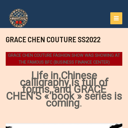
Aller
au
contenu
MAI
MEN
GRACE CHEN COUTURE SS2022
GRACE CHEN COUTURE FASHION SHOW WAS SHOWING AT
THE FAMOUS BFC (BUSINESS FINANCE CENTER)
Life in Chinese
calligraphy is full of
forms, and GRACE
CHEN’S « book » series is
coming
.