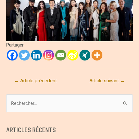
Partager
Navigation
←
Article précédent
Article suivant
→
de
l’article
R
e
c
h
ARTICLES RÉCENTS
e