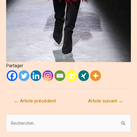
Partager
Navigation
←
Article précédent
Article suivant
→
de
l’article
R
e
c