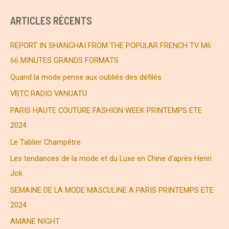
h
ARTICLES RÉCENTS
e
r
REPORT IN SHANGHAI FROM THE POPULAR FRENCH TV M6
c
66 MINUTES GRANDS FORMATS
h
Quand la mode pense aux oubliés des défilés
e
VBTC RADIO VANUATU
r
PARIS HAUTE COUTURE FASHION WEEK PRINTEMPS ETE
2024
:
Le Tablier Champêtre
Les tendances de la mode et du Luxe en Chine d’après Henri
Joli
SEMAINE DE LA MODE MASCULINE A PARIS PRINTEMPS ETE
2024
AMANE NIGHT