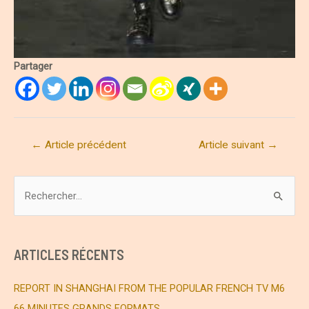
Partager
Navigation
←
Article précédent
Article suivant
→
de
l’article
R
e
c
h
ARTICLES RÉCENTS
e
r
REPORT IN SHANGHAI FROM THE POPULAR FRENCH TV M6
c
66 MINUTES GRANDS FORMATS