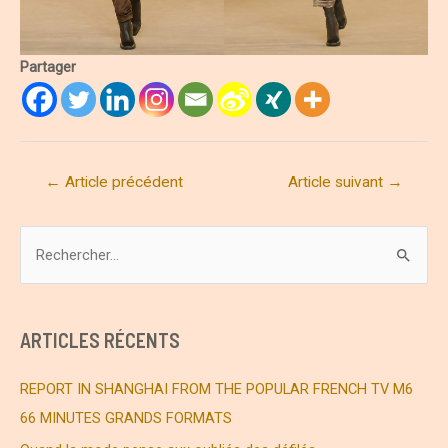
Partager
Navigation
←
Article précédent
Article suivant
→
de
l’article
R
e
c
h
ARTICLES RÉCENTS
e
r
REPORT IN SHANGHAI FROM THE POPULAR FRENCH TV M6
c
66 MINUTES GRANDS FORMATS
h