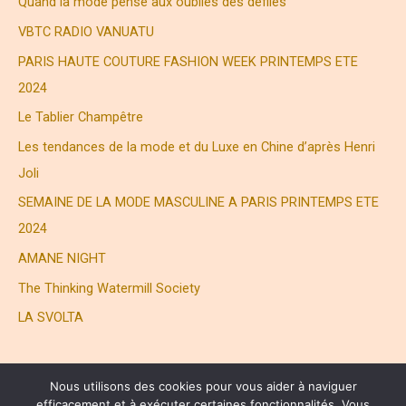
Quand la mode pense aux oubliés des défilés
e
VBTC RADIO VANUATU
r
PARIS HAUTE COUTURE FASHION WEEK PRINTEMPS ETE
2024
:
Le Tablier Champêtre
Les tendances de la mode et du Luxe en Chine d’après Henri
Joli
SEMAINE DE LA MODE MASCULINE A PARIS PRINTEMPS ETE
2024
AMANE NIGHT
The Thinking Watermill Society
LA SVOLTA
Nous utilisons des cookies pour vous aider à naviguer
efficacement et à exécuter certaines fonctionnalités. Vous