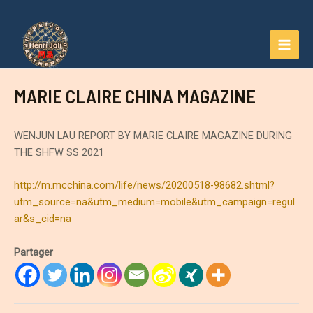
Aller
au
contenu
MAI
MEN
MARIE CLAIRE CHINA MAGAZINE
WENJUN LAU REPORT BY MARIE CLAIRE MAGAZINE DURING
THE SHFW SS 2021
http://m.mcchina.com/life/news/20200518-98682.shtml?
utm_source=na&utm_medium=mobile&utm_campaign=regul
ar&s_cid=na
Partager