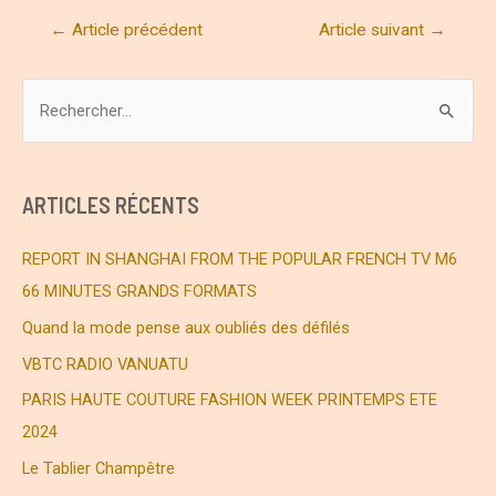
Navigation
←
Article précédent
Article suivant
→
de
l’article
R
e
c
h
ARTICLES RÉCENTS
e
r
REPORT IN SHANGHAI FROM THE POPULAR FRENCH TV M6
c
66 MINUTES GRANDS FORMATS
h
Quand la mode pense aux oubliés des défilés
e
VBTC RADIO VANUATU
r
PARIS HAUTE COUTURE FASHION WEEK PRINTEMPS ETE
2024
:
Le Tablier Champêtre