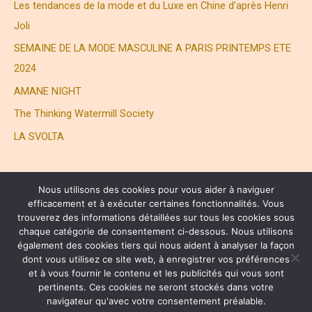
Les tendances de la mode et du Luxe en Chine d’après Henri
Joli
SEMAINE DE LA MODE MASCULINE A PARIS PRINTEMPS ETE
2024
AMANE NIGHT
The Thinking Watermill Society
LA SVOLTA
Nous utilisons des cookies pour vous aider à naviguer
efficacement et à exécuter certaines fonctionnalités. Vous
trouverez des informations détaillées sur tous les cookies sous
chaque catégorie de consentement ci-dessous. Nous utilisons
également des cookies tiers qui nous aident à analyser la façon
® HENRI JOLI PARTNERS LTD. ALL RIGHTS RESERVED
dont vous utilisez ce site web, à enregistrer vos préférences
et à vous fournir le contenu et les publicités qui vous sont
pertinents. Ces cookies ne seront stockés dans votre
Copyright © 2026 Henri Joli | 周易
navigateur qu'avec votre consentement préalable.