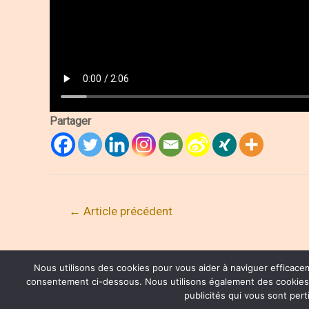
Partager
Navigation
←
Article précédent
de
l’article
Nous utilisons des cookies pour vous aider à naviguer efficace
consentement ci-dessous. Nous utilisons également des cookies tie
® HENRI JOLI PARTNERS LTD. ALL RIG
publicités qui vous sont per