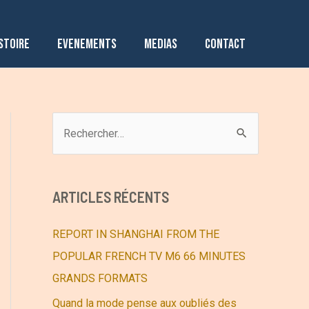
STOIRE
EVENEMENTS
MEDIAS
CONTACT
R
e
c
h
ARTICLES RÉCENTS
e
r
REPORT IN SHANGHAI FROM THE
c
POPULAR FRENCH TV M6 66 MINUTES
h
GRANDS FORMATS
e
Quand la mode pense aux oubliés des