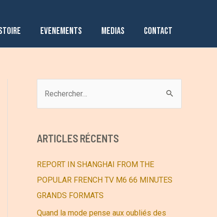
STOIRE
EVENEMENTS
MEDIAS
CONTACT
R
e
c
h
ARTICLES RÉCENTS
e
r
REPORT IN SHANGHAI FROM THE
c
POPULAR FRENCH TV M6 66 MINUTES
h
GRANDS FORMATS
e
Quand la mode pense aux oubliés des