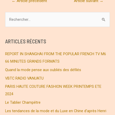
←
Article précédent
Article suivant
→
de
l’article
R
e
c
h
ARTICLES RÉCENTS
e
r
REPORT IN SHANGHAI FROM THE POPULAR FRENCH TV M6
c
66 MINUTES GRANDS FORMATS
h
Quand la mode pense aux oubliés des défilés
e
VBTC RADIO VANUATU
r
PARIS HAUTE COUTURE FASHION WEEK PRINTEMPS ETE
2024
:
Le Tablier Champêtre
Les tendances de la mode et du Luxe en Chine d’après Henri