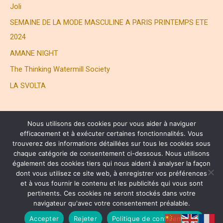
Joli
SEMAINE DE LA MODE MASCULINE A PARIS PRINTEMPS ETE
2024
AMANE NIGHT
The Thinking Watermill Society
LA SVOLTA
Nous utilisons des cookies pour vous aider à naviguer
efficacement et à exécuter certaines fonctionnalités. Vous
trouverez des informations détaillées sur tous les cookies sous
chaque catégorie de consentement ci-dessous. Nous utilisons
également des cookies tiers qui nous aident à analyser la façon
® HENRI JOLI PARTNERS LTD. ALL RIGHTS RESERVED
dont vous utilisez ce site web, à enregistrer vos préférences
et à vous fournir le contenu et les publicités qui vous sont
pertinents. Ces cookies ne seront stockés dans votre
Copyright © 2026 Henri Joli | 周易
navigateur qu'avec votre consentement préalable.
Privacy Policy
Accepter
Rejeter
Politique de confidentialité