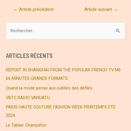
Navigation
←
Article précédent
Article suivant
→
de
l’article
R
e
c
h
ARTICLES RÉCENTS
e
r
REPORT IN SHANGHAI FROM THE POPULAR FRENCH TV M6
c
66 MINUTES GRANDS FORMATS
h
Quand la mode pense aux oubliés des défilés
e
VBTC RADIO VANUATU
r
PARIS HAUTE COUTURE FASHION WEEK PRINTEMPS ETE
2024
:
Le Tablier Champêtre