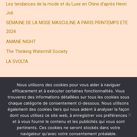
Les tendances de la mode et du Luxe en Chine d’après Henri
Joli
SEMAINE DE LA MODE MASCULINE A PARIS PRINTEMPS ETE
2024
AMANE NIGHT
The Thinking Watermill Society
LA SVOLTA
Nous utilisons des cookies pour vous aider à naviguer
efficacement et à exécuter certaines fonctionnalités. Vous
trouverez des informations détaillées sur tous les cookies sous
chaque catégorie de consentement ci-dessous. Nous utilisons
également des cookies tiers qui nous aident à analyser la façon
® HENRI JOLI PARTNERS LTD. ALL RIGHTS RESERVED
dont vous utilisez ce site web, à enregistrer vos préférences
et à vous fournir le contenu et les publicités qui vous sont
pertinents. Ces cookies ne seront stockés dans votre
Copyright © 2026 Henri Joli | 周易
navigateur qu'avec votre consentement préalable.