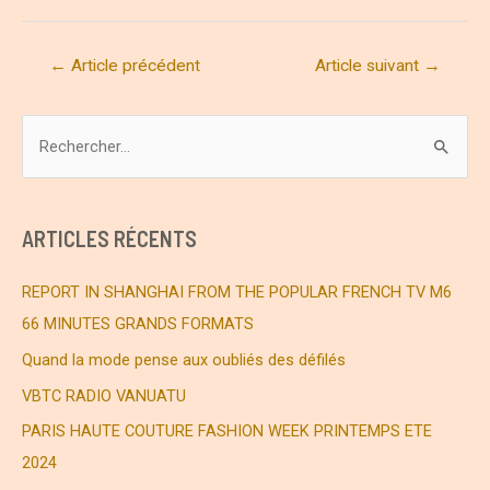
Navigation
←
Article précédent
Article suivant
→
de
l’article
R
e
c
h
ARTICLES RÉCENTS
e
r
REPORT IN SHANGHAI FROM THE POPULAR FRENCH TV M6
c
66 MINUTES GRANDS FORMATS
h
Quand la mode pense aux oubliés des défilés
e
VBTC RADIO VANUATU
r
PARIS HAUTE COUTURE FASHION WEEK PRINTEMPS ETE
2024
: