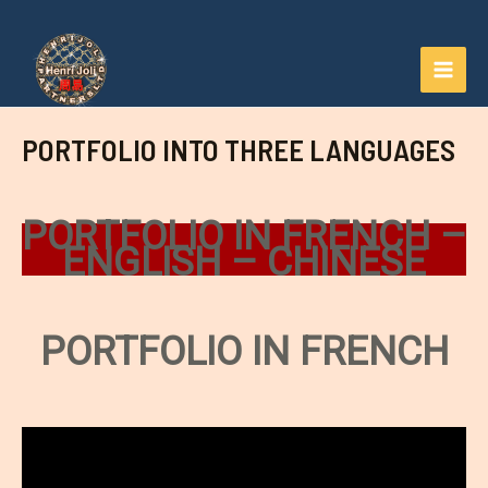
Aller
au
contenu
MAI
MEN
PORTFOLIO INTO THREE LANGUAGES
PORTFOLIO IN FRENCH –
ENGLISH – CHINESE
PORTFOLIO IN FRENCH