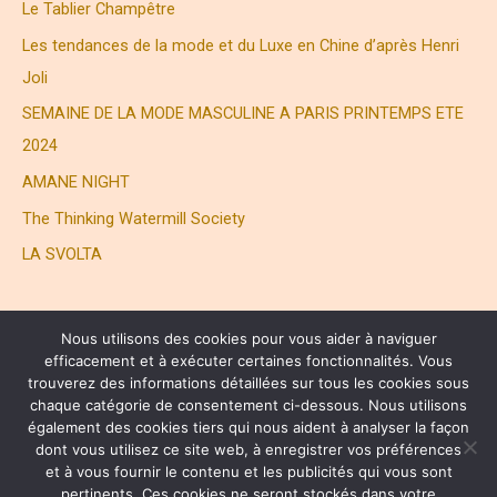
Le Tablier Champêtre
Les tendances de la mode et du Luxe en Chine d’après Henri
Joli
SEMAINE DE LA MODE MASCULINE A PARIS PRINTEMPS ETE
2024
AMANE NIGHT
The Thinking Watermill Society
LA SVOLTA
Nous utilisons des cookies pour vous aider à naviguer
efficacement et à exécuter certaines fonctionnalités. Vous
trouverez des informations détaillées sur tous les cookies sous
chaque catégorie de consentement ci-dessous. Nous utilisons
également des cookies tiers qui nous aident à analyser la façon
® HENRI JOLI PARTNERS LTD. ALL RIGHTS RESERVED
dont vous utilisez ce site web, à enregistrer vos préférences
et à vous fournir le contenu et les publicités qui vous sont
pertinents. Ces cookies ne seront stockés dans votre