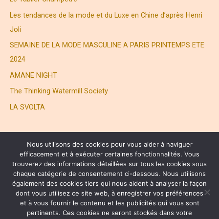
Les tendances de la mode et du Luxe en Chine d’après Henri
Joli
SEMAINE DE LA MODE MASCULINE A PARIS PRINTEMPS ETE
2024
AMANE NIGHT
The Thinking Watermill Society
LA SVOLTA
Nous utilisons des cookies pour vous aider à naviguer
efficacement et à exécuter certaines fonctionnalités. Vous
trouverez des informations détaillées sur tous les cookies sous
chaque catégorie de consentement ci-dessous. Nous utilisons
également des cookies tiers qui nous aident à analyser la façon
® HENRI JOLI PARTNERS LTD. ALL RIGHTS RESERVED
dont vous utilisez ce site web, à enregistrer vos préférences
et à vous fournir le contenu et les publicités qui vous sont
pertinents. Ces cookies ne seront stockés dans votre
Copyright © 2026 Henri Joli | 周易