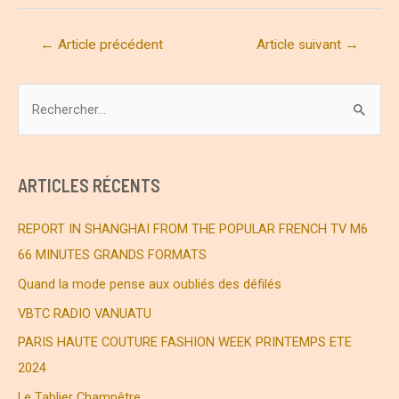
Navigation
←
Article précédent
Article suivant
→
de
l’article
R
e
c
h
ARTICLES RÉCENTS
e
r
REPORT IN SHANGHAI FROM THE POPULAR FRENCH TV M6
c
66 MINUTES GRANDS FORMATS
h
Quand la mode pense aux oubliés des défilés
e
VBTC RADIO VANUATU
r
PARIS HAUTE COUTURE FASHION WEEK PRINTEMPS ETE
2024
:
Le Tablier Champêtre