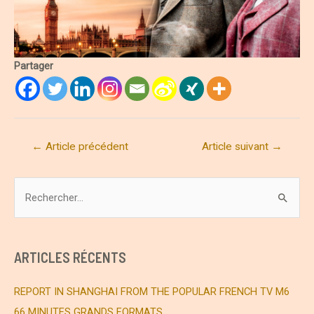
Partager
Navigation
←
Article précédent
Article suivant
→
de
l’article
R
e
c
h
ARTICLES RÉCENTS
e
r
REPORT IN SHANGHAI FROM THE POPULAR FRENCH TV M6
c
66 MINUTES GRANDS FORMATS