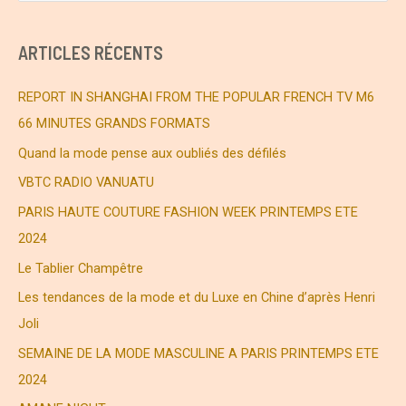
c
h
ARTICLES RÉCENTS
e
r
REPORT IN SHANGHAI FROM THE POPULAR FRENCH TV M6
c
66 MINUTES GRANDS FORMATS
h
Quand la mode pense aux oubliés des défilés
e
VBTC RADIO VANUATU
r
PARIS HAUTE COUTURE FASHION WEEK PRINTEMPS ETE
2024
:
Le Tablier Champêtre
Les tendances de la mode et du Luxe en Chine d’après Henri
Joli
SEMAINE DE LA MODE MASCULINE A PARIS PRINTEMPS ETE
2024