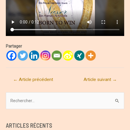
Partager
Navigation
←
Article précédent
Article suivant
→
de
l’article
R
e
c
h
ARTICLES RÉCENTS
e