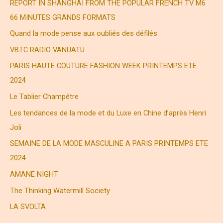
r
REPORT IN SHANGHAI FROM THE POPULAR FRENCH TV M6
c
66 MINUTES GRANDS FORMATS
h
Quand la mode pense aux oubliés des défilés
e
VBTC RADIO VANUATU
r
PARIS HAUTE COUTURE FASHION WEEK PRINTEMPS ETE
2024
:
Le Tablier Champêtre
Les tendances de la mode et du Luxe en Chine d’après Henri
Joli
SEMAINE DE LA MODE MASCULINE A PARIS PRINTEMPS ETE
2024
AMANE NIGHT
The Thinking Watermill Society
LA SVOLTA