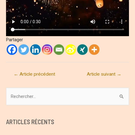
Partager
Navigation
←
Article précédent
Article suivant
→
de
l’article
R
e
c
h
ARTICLES RÉCENTS
e