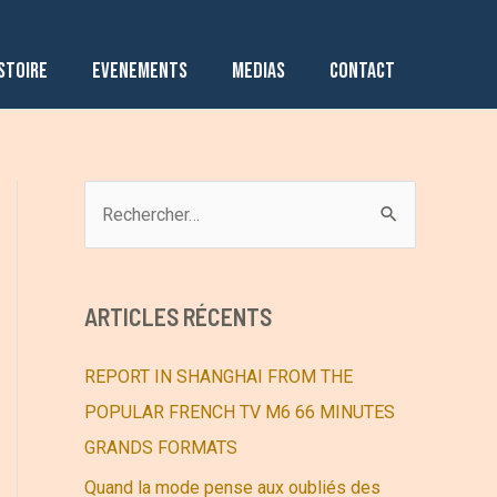
STOIRE
EVENEMENTS
MEDIAS
CONTACT
R
e
c
h
ARTICLES RÉCENTS
e
r
REPORT IN SHANGHAI FROM THE
c
POPULAR FRENCH TV M6 66 MINUTES
h
GRANDS FORMATS
e
Quand la mode pense aux oubliés des